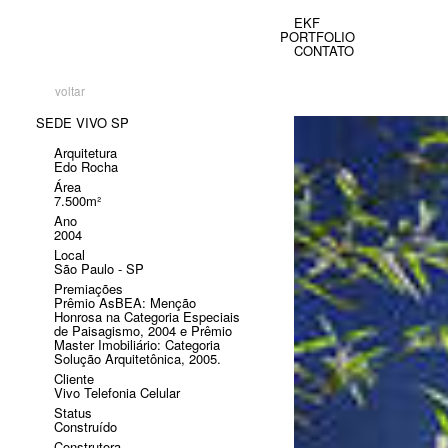
EKF
PORTFOLIO
CONTATO
voltar
SEDE VIVO SP
Arquitetura
Edo Rocha
Área
7.500m²
Ano
2004
Local
São Paulo - SP
Premiações
Prêmio AsBEA: Menção
Honrosa na Categoria Especiais
de Paisagismo, 2004 e Prêmio
Master Imobiliário: Categoria
Solução Arquitetônica, 2005.
Cliente
Vivo Telefonia Celular
Status
Construído
Construtora