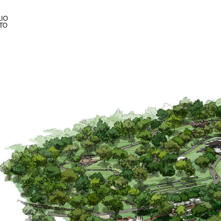
IO
TO