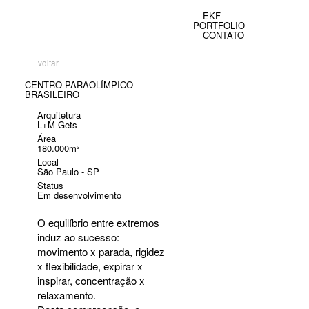
EKF
PORTFOLIO
CONTATO
voltar
CENTRO PARAOLÍMPICO
BRASILEIRO
Arquitetura
L+M Gets
Área
180.000m²
Local
São Paulo - SP
Status
Em desenvolvimento
O equilíbrio entre extremos
induz ao sucesso:
movimento x parada, rigidez
x flexibilidade, expirar x
inspirar, concentração x
relaxamento.